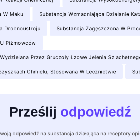
ca W Maku
Substancja Wzmacniająca Działanie Kat
a Drobnoustroju
Substancja Zagęszczona W Proce
a U Piżmowców
Wydzielana Przez Gruczoły Łzowe Jelenia Szlachetneg
Szyszkach Chmielu, Stosowana W Lecznictwie
Su
Prześlij
odpowiedź
woją odpowiedź na substancja działająca na receptory op