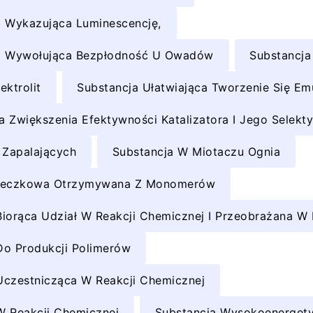
a Wykazująca Luminescencję,
na Wywołująca Bezpłodność U Owadów
Substancja
ektrolit
Substancja Ułatwiająca Tworzenie Się Emu
 Zwiększenia Efektywności Katalizatora I Jego Selekt
 Zapalających
Substancja W Miotaczu Ognia
steczkowa Otrzymywana Z Monomerów
iorąca Udział W Reakcji Chemicznej I Przeobrażana W 
Do Produkcji Polimerów
Uczestnicząca W Reakcji Chemicznej
W Reakcji Chemicznej
Substancja Wysokoenergety