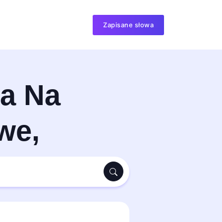
Zapisane słowa
ca Na
we,