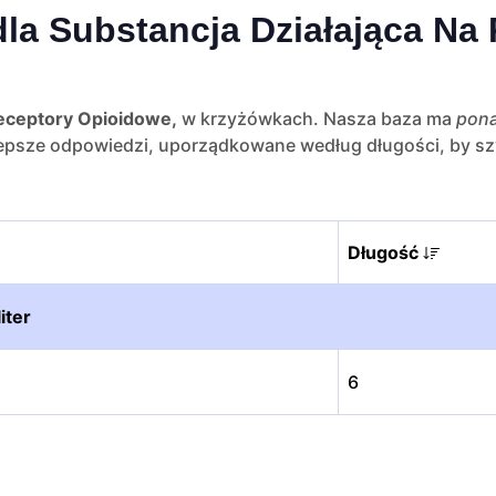
la Substancja Działająca Na
Receptory Opioidowe,
w krzyżówkach. Nasza baza ma
pona
najlepsze odpowiedzi, uporządkowane według długości, by s
Długość
iter
6