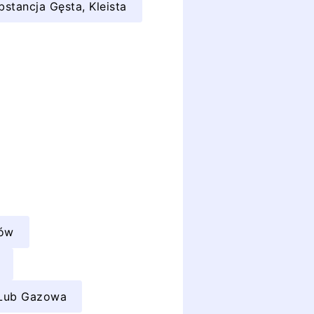
bstancja Gęsta, Kleista
rów
a Lub Gazowa