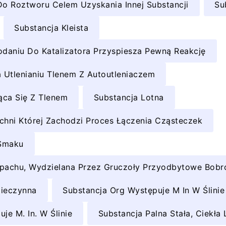
o Roztworu Celem Uzyskania Innej Substancji
Su
Substancja Kleista
odaniu Do Katalizatora Przyspiesza Pewną Reakcję
a Utlenianiu Tlenem Z Autoutleniaczem
ąca Się Z Tlenem
Substancja Lotna
chni Której Zachodzi Proces Łączenia Cząsteczek
 Smaku
apachu, Wydzielana Przez Gruczoły Przyodbytowe Bob
Nieczynna
Substancja Org Występuje M In W Ślinie
je M. In. W Ślinie
Substancja Palna Stała, Ciekł