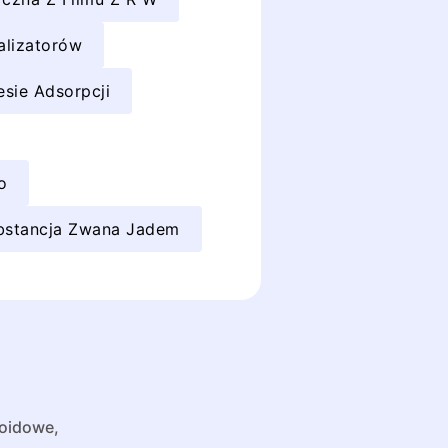
alizatorów
sie Adsorpcji
o
bstancja Zwana Jadem
ioidowe,