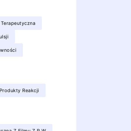
 Terapeutyczna
lsji
ywności
Produkty Reakcji
czna Z Filmu Z R W